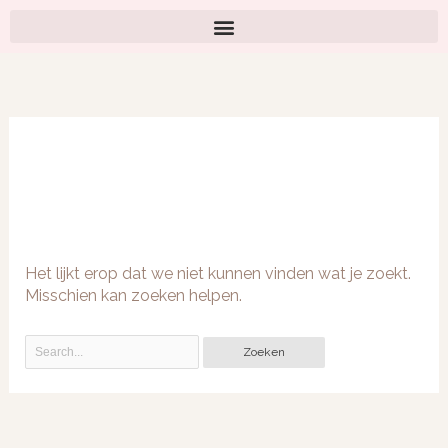
Ga
naar
de
Zoek
inhoud
naar:
pilaar
Het lijkt erop dat we niet kunnen vinden wat je zoekt.
Misschien kan zoeken helpen.