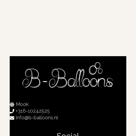
Mook
+316-10242525
info@b-balloons.nl