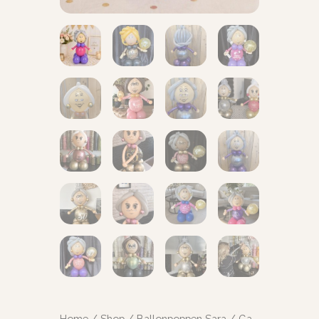
Home
/
Shop
/
Ballonpoppen Sara
/ Ga