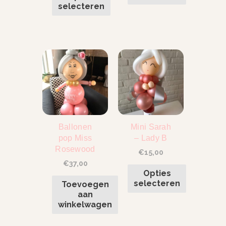
selecteren
Ballonen
Mini Sarah
pop Miss
– Lady B
Rosewood
€
15,00
€
37,00
Opties
selecteren
Toevoegen
aan
winkelwagen