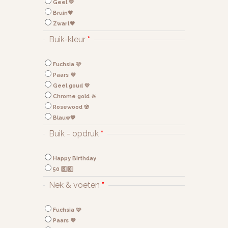
Geel 💛
Bruin🤎
Zwart🖤
Buik-kleur
*
Fuchsia 🩷
Paars 💜
Geel goud 💛
Chrome gold 🔆
Rosewood 🌸
Blauw💙
Buik - opdruk
*
Happy Birthday
50 5️⃣0️⃣
Nek & voeten
*
Fuchsia 🩷
Paars 💜