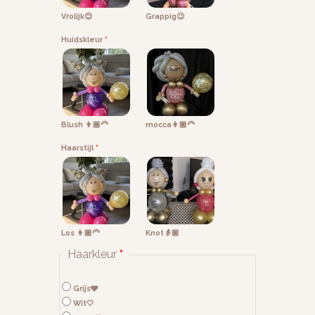
Vrolijk😊
Grappig😉
Huidskleur
*
Blush 👩🏼‍🦳
mocca👩🏽‍🦳
Haarstijl
*
Los 👩🏼‍🦳
Knot👵🏼
Haarkleur
*
Grijs🩶
Wit🤍