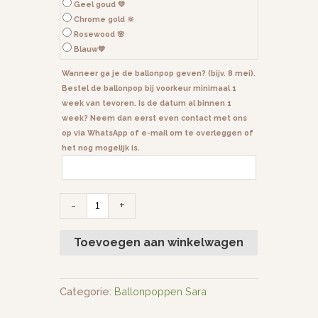
Geel goud 💛
Chrome gold 🔆
Rosewood 🌸
Blauw💙
Wanneer ga je de ballonpop geven? (bijv. 8 mei).
Bestel de ballonpop bij voorkeur minimaal 1
week van tevoren. Is de datum al binnen 1
week? Neem dan eerst even contact met ons
op via WhatsApp of e-mail om te overleggen of
het nog mogelijk is.
-
+
Toevoegen aan winkelwagen
Categorie:
Ballonpoppen Sara