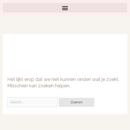
Ga
naar
de
Zoek
inhoud
naar:
Voorbeelden
Het lijkt erop dat we niet kunnen vinden wat je zoekt.
Misschien kan zoeken helpen.